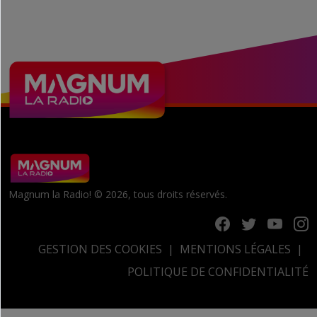
Magnum la Radio! © 2026, tous droits réservés.
GESTION DES COOKIES
MENTIONS LÉGALES
POLITIQUE DE CONFIDENTIALITÉ