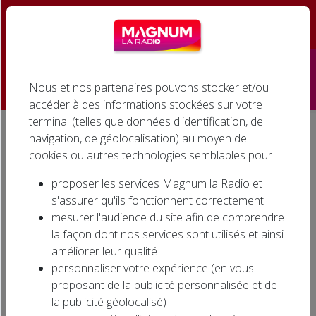
☰
Nous et nos partenaires pouvons stocker et/ou
Accueil
accéder à des informations stockées sur votre
terminal (telles que données d'identification, de
Émissions
navigation, de géolocalisation) au moyen de
Accueil
L'info en direct
Les Françaises battues par les Allemandes en demi-finale du Mondial de handball
cookies ou autres technologies semblables pour :
Podcasts
Les Françaises battues par
proposer les services Magnum la Radio et
Infos
s'assurer qu'ils fonctionnent correctement
les Allemandes en demi-
mesurer l'audience du site afin de comprendre
finale du Mondial de
Agenda
la façon dont nos services sont utilisés et ainsi
handball
améliorer leur qualité
Jeux
personnaliser votre expérience (en vous
proposant de la publicité personnalisée et de
Cinéma
la publicité géolocalisé)