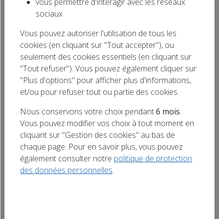
vous permettre d'interagir avec les réseaux
Les tenantes du titre s’inclinent 29-23 et ne
Rechercher
sociaux
conserveront pas leur couronne.
un titre
Vous pouvez autoriser l'utilisation de tous les
cookies (en cliquant sur "Tout accepter"), ou
seulement des cookies essentiels (en cliquant sur
"Tout refuser"). Vous pouvez également cliquer sur
"Plus d'options" pour afficher plus d'informations,
et/ou pour refuser tout ou partie des cookies.
Les tenantes du titre s’inclinent 29-23 et ne
conserveront pas leur couronne.
Nous conservons votre choix pendant
6 mois
.
Vous pouvez modifier vos choix à tout moment en
cliquant sur "Gestion des cookies" au bas de
chaque page. Pour en savoir plus, vous pouvez
également consulter notre
politique de protection
des données personnelles
.
L'info en direct
15 Dec.
Le traité UE-Mercosur n'est "pas acceptable" en
l'état selon la France, qui demande le report de l'examen
de l'accord