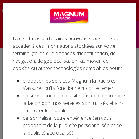
☰
Nous et nos partenaires pouvons stocker et/ou
Accueil
accéder à des informations stockées sur votre
terminal (telles que données d'identification, de
Émissions
navigation, de géolocalisation) au moyen de
Accueil
Podcasts
cookies ou autres technologies semblables pour :
Podcasts
Podcasts
proposer les services Magnum la Radio et
Infos
s'assurer qu'ils fonctionnent correctement
mesurer l'audience du site afin de comprendre
Agenda
la façon dont nos services sont utilisés et ainsi
améliorer leur qualité
Jeux
personnaliser votre expérience (en vous
Tous
Magnum Café (6h - 9h) (6h00 - 9h00)
proposant de la publicité personnalisée et de
Précédent
Suiv
Cinéma
la publicité géolocalisé)