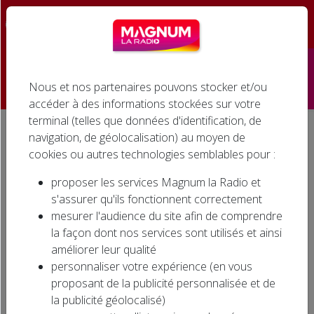
☰
Nous et nos partenaires pouvons stocker et/ou
Accueil
accéder à des informations stockées sur votre
terminal (telles que données d'identification, de
Émissions
navigation, de géolocalisation) au moyen de
Accueil
Actualités régionales
Evènement
cookies ou autres technologies semblables pour :
Podcasts
Musique
proposer les services Magnum la Radio et
Infos
s'assurer qu'ils fonctionnent correctement
mesurer l'audience du site afin de comprendre
Agenda
la façon dont nos services sont utilisés et ainsi
Tous
Culture
Économie
améliorer leur qualité
Jeux
Éducation
Emploi
Environnement
personnaliser votre expérience (en vous
proposant de la publicité personnalisée et de
Cinéma
Evènement
Faits divers
Musique
la publicité géolocalisé)