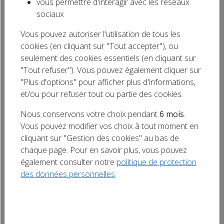
vous permettre d'interagir avec les réseaux
Rechercher
Patrimoine
Politique
Santé
sociaux
un titre
Société
Sports
Vie locale
Vous pouvez autoriser l'utilisation de tous les
cookies (en cliquant sur "Tout accepter"), ou
seulement des cookies essentiels (en cliquant sur
"Tout refuser"). Vous pouvez également cliquer sur
"Plus d'options" pour afficher plus d'informations,
et/ou pour refuser tout ou partie des cookies.
Nous conservons votre choix pendant
6 mois
.
Vous pouvez modifier vos choix à tout moment en
cliquant sur "Gestion des cookies" au bas de
chaque page. Pour en savoir plus, vous pouvez
La Fête Nationale célébrée partout dans le
également consulter notre
politique de protection
Grand Est les 13 et 14 juillet
des données personnelles
.
07/07/2025
EVÈNEMENT
MUSIQUE
PATRIMOINE