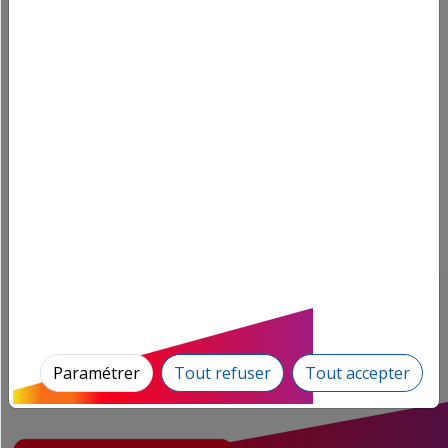
national antiterroriste ouvre une enquête après qu'un
Français a été tué et un autre blessé
15 Dec.
Dermatose nodulaire : la ministre de l'Agriculture
se dit "ouverte" à discuter d'une suspension de l'abattage
systématique des troupeaux touchés
15 Dec.
LOUVRE : La grève est votée à l'unanimité, le
musée fermé aujourd'hui
12 Dec.
Les Françaises battues par les Allemandes en
demi-finale du Mondial de handball
Paramétrer
Tout refuser
Tout accepter