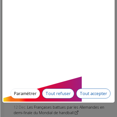
Plus d'épisodes de podcast
L'info en direct
15 Dec.
Le traité UE-Mercosur n'est "pas acceptable" en
l'état selon la France, qui demande le report de l'examen
de l'accord
15 Dec.
Attentat antisémite en Australie : le Parquet
national antiterroriste ouvre une enquête après qu'un
Français a été tué et un autre blessé
15 Dec.
Dermatose nodulaire : la ministre de l'Agriculture
se dit "ouverte" à discuter d'une suspension de l'abattage
systématique des troupeaux touchés
Paramétrer
Tout refuser
Tout accepter
15 Dec.
LOUVRE : La grève est votée à l'unanimité, le
musée fermé aujourd'hui
12 Dec.
Les Françaises battues par les Allemandes en
demi-finale du Mondial de handball