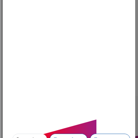
musée fermé aujourd'hui
12 Dec.
Les Françaises battues par les Allemandes en
demi-finale du Mondial de handball
Découvrir les jeux
Tous
Club Magnum avec Fred (9h-13h)
Magnum Drive (15h-19h)
Magnum Café (6h - 9h)