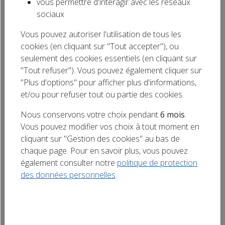
vous permettre d'interagir avec les réseaux
Rechercher
sociaux
un titre
Vous pouvez autoriser l'utilisation de tous les
cookies (en cliquant sur "Tout accepter"), ou
seulement des cookies essentiels (en cliquant sur
"Tout refuser"). Vous pouvez également cliquer sur
"Plus d'options" pour afficher plus d'informations,
et/ou pour refuser tout ou partie des cookies.
Nous conservons votre choix pendant
6 mois
.
Vous pouvez modifier vos choix à tout moment en
cliquant sur "Gestion des cookies" au bas de
chaque page. Pour en savoir plus, vous pouvez
également consulter notre
politique de protection
LES 10 À LA SUITE
des données personnelles
.
Rappel du jeu :
LES
10 À LA SUITE
, le nouveau jeu du
CLUB