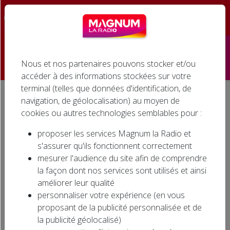
☰
Nous et nos partenaires pouvons stocker et/ou
Accueil
accéder à des informations stockées sur votre
terminal (telles que données d'identification, de
Émissions
navigation, de géolocalisation) au moyen de
Accueil
Jeux d'antenne
LES 10 À LA SUITE DANS CLUB MAGNUM (9h-13h)
cookies ou autres technologies semblables pour :
Podcasts
LES 10 À LA SUITE DANS
proposer les services Magnum la Radio et
Infos
s'assurer qu'ils fonctionnent correctement
CLUB MAGNUM (9h-13h)
mesurer l'audience du site afin de comprendre
Agenda
la façon dont nos services sont utilisés et ainsi
améliorer leur qualité
Jeux
personnaliser votre expérience (en vous
LES 10 À LA SUITE le nouveau jeu dans CLUB
proposant de la publicité personnalisée et de
MAGNUM
Cinéma
la publicité géolocalisé)
(jeu non permanent)