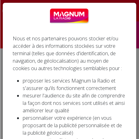
☰
Nous et nos partenaires pouvons stocker et/ou
Accueil
accéder à des informations stockées sur votre
terminal (telles que données d'identification, de
Émissions
navigation, de géolocalisation) au moyen de
Accueil
Actualités régionales
Société
cookies ou autres technologies semblables pour :
Podcasts
Société
proposer les services Magnum la Radio et
Infos
s'assurer qu'ils fonctionnent correctement
mesurer l'audience du site afin de comprendre
Agenda
la façon dont nos services sont utilisés et ainsi
améliorer leur qualité
Jeux
personnaliser votre expérience (en vous
proposant de la publicité personnalisée et de
Cinéma
la publicité géolocalisé)