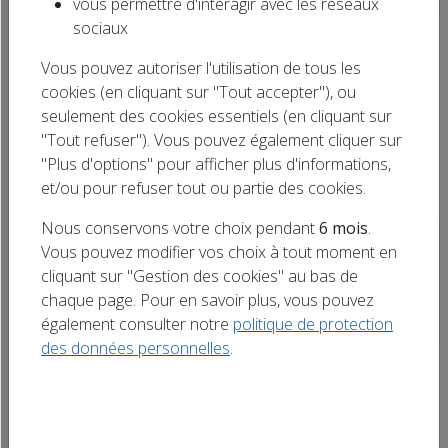
vous permettre d'interagir avec les réseaux
Rechercher
sociaux
un titre
Mobilisation des agriculteurs dans le Grand Est
Vous pouvez autoriser l'utilisation de tous les
: tracteurs dans les rues et colère des
exploitants ce 26 septembre
cookies (en cliquant sur "Tout accepter"), ou
26/09/2025
seulement des cookies essentiels (en cliquant sur
"Tout refuser"). Vous pouvez également cliquer sur
SOCIÉTÉ
"Plus d'options" pour afficher plus d'informations,
et/ou pour refuser tout ou partie des cookies.
Nous conservons votre choix pendant
6 mois
.
Vous pouvez modifier vos choix à tout moment en
cliquant sur "Gestion des cookies" au bas de
chaque page. Pour en savoir plus, vous pouvez
également consulter notre
politique de protection
des données personnelles
.
Les agents de la DIR Est sur les routes ce 25
septembre
25/09/2025