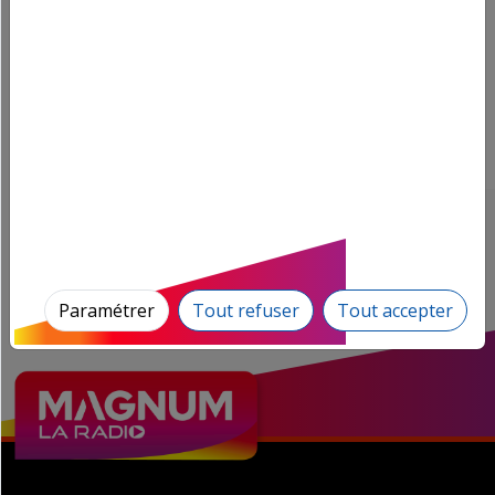
15 Dec.
LOUVRE : La grève est votée à l'unanimité, le
musée fermé aujourd'hui
12 Dec.
Les Françaises battues par les Allemandes en
demi-finale du Mondial de handball
Paramétrer
Tout refuser
Tout accepter