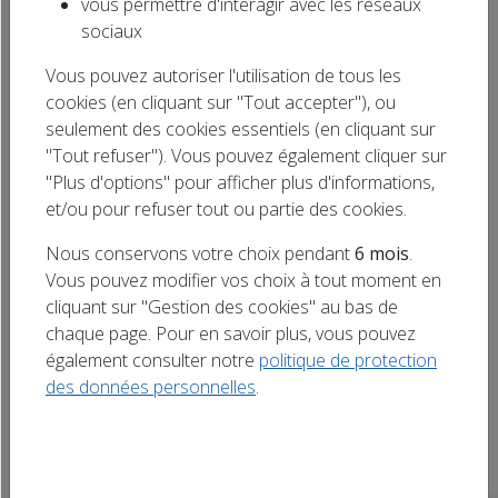
vous permettre d'interagir avec les réseaux
Rechercher
sociaux
Diffuser votre annonce en ligne !
un titre
Vous pouvez autoriser l'utilisation de tous les
cookies (en cliquant sur "Tout accepter"), ou
Tous
Doubs (25)
seulement des cookies essentiels (en cliquant sur
"Tout refuser"). Vous pouvez également cliquer sur
Haute-Marne (52)
"Plus d'options" pour afficher plus d'informations,
et/ou pour refuser tout ou partie des cookies.
Meurthe-et-Moselle (54)
Bas-Rhin (67)
Nous conservons votre choix pendant
6 mois
.
Haut-Rhin (68)
Vosges (88)
Vous pouvez modifier vos choix à tout moment en
cliquant sur "Gestion des cookies" au bas de
Aujourd'hui
chaque page. Pour en savoir plus, vous pouvez
également consulter notre
politique de protection
des données personnelles
.
Aucun événement à venir trouvé.