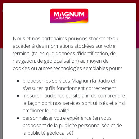
☰
Nous et nos partenaires pouvons stocker et/ou
Accueil
accéder à des informations stockées sur votre
terminal (telles que données d'identification, de
Émissions
navigation, de géolocalisation) au moyen de
Accueil
Agenda associatif
cookies ou autres technologies semblables pour :
Podcasts
AGENDA ASSOCIATIF
proposer les services Magnum la Radio et
Infos
s'assurer qu'ils fonctionnent correctement
mesurer l'audience du site afin de comprendre
Agenda
la façon dont nos services sont utilisés et ainsi
Evénements dans la région… Où sortir dans la
améliorer leur qualité
région ? Ecoutez l'AGENDA ASSOCIATIF sur
Jeux
personnaliser votre expérience (en vous
MAGNUM LA RADIO en semaine à 11h30 et
proposant de la publicité personnalisée et de
15h30, le samedi à 9h30 et 11h30.
Cinéma
la publicité géolocalisé)