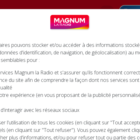
Pod
INFOS
AGENDA
JEUX
CINÉMA
ires pouvons stocker et/ou accéder à des informations stocké
 données d'identification, de navigation, de géolocalisation) au
 semblables pour :
rvices Magnum la Radio et s'assurer qu'ils fonctionnent corre
nce du site afin de comprendre la façon dont nos services sont ut
AGENDA ASSOCIATIF
ualité
otre expérience (en vous proposant de la publicité personnalisée
d'interagir avec les réseaux sociaux
… Où sortir dans la région ? Ecoutez l'AGENDA ASSOCIA
r l'utilisation de tous les cookies (en cliquant sur "Tout accep
semaine à 11h30 et 15h30, le samedi à 9h30 et 11h30.
ls (en cliquant sur "Tout refuser"). Vous pouvez également cliq
cher plus d'informations, et/ou pour refuser tout ou partie des c