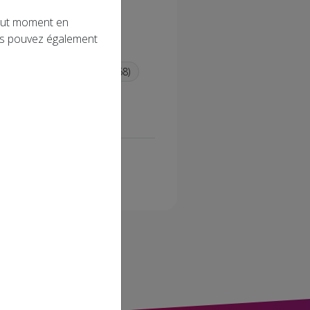
tout moment en
ous pouvez également
in (67)
Haut-Rhin (68)