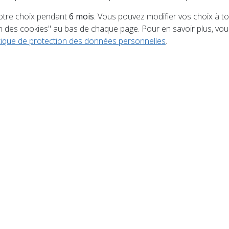
Diffuser votre annonce en ligne !
tre choix pendant
6 mois
. Vous pouvez modifier vos choix à 
on des cookies" au bas de chaque page. Pour en savoir plus, v
itique de protection des données personnelles
.
Haute-Marne (52)
Meurthe-et-Moselle (54)
Bas-Rh
Vosges (88)
Aujourd'hui
é.