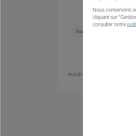
Nous conservons vo
Cinéma
cliquant sur "Gesti
Rechercher
consulter notre
pol
Tous
Doubs (25)
un titre
Aucun événement à venir trouv