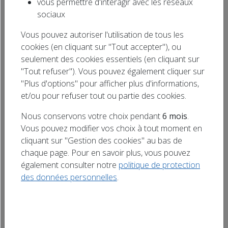
vous permettre d'interagir avec les réseaux
tournoi de golf au Golf Club Vittel Ermitage
Rechercher
sociaux
samedi 11 juillet prochain à partir de 9 h –
un titre
Scramble à 2 – Pauses gourmandes sur le
Vous pouvez autoriser l'utilisation de tous les
cookies (en cliquant sur "Tout accepter"), ou
parcours – Remise prix et Cocktail à 17 h –
seulement des cookies essentiels (en cliquant sur
Droit de jeu 20 € – Green fee 45 € – Tournoi
"Tout refuser"). Vous pouvez également cliquer sur
[…]
"Plus d'options" pour afficher plus d'informations,
et/ou pour refuser tout ou partie des cookies.
Nous conservons votre choix pendant
6 mois
.
Vous pouvez modifier vos choix à tout moment en
cliquant sur "Gestion des cookies" au bas de
chaque page. Pour en savoir plus, vous pouvez
également consulter notre
politique de protection
des données personnelles
.