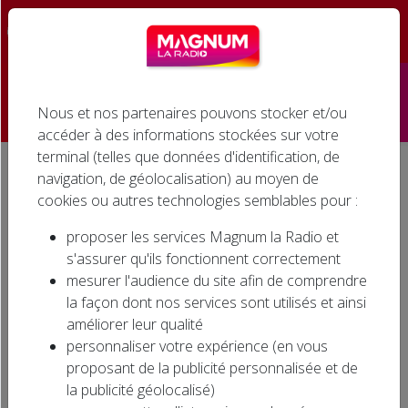
☰
Nous et nos partenaires pouvons stocker et/ou
Accueil
accéder à des informations stockées sur votre
terminal (telles que données d'identification, de
Émissions
navigation, de géolocalisation) au moyen de
Accueil
Agenda associatif
TOURNOI DE GOLF à VITTEL
cookies ou autres technologies semblables pour :
Podcasts
TOURNOI DE GOLF à VITTEL
proposer les services Magnum la Radio et
Infos
s'assurer qu'ils fonctionnent correctement
mesurer l'audience du site afin de comprendre
Agenda
la façon dont nos services sont utilisés et ainsi
améliorer leur qualité
Jeux
personnaliser votre expérience (en vous
proposant de la publicité personnalisée et de
Cinéma
la publicité géolocalisé)
Le Lions Club Vittel Ermitage organise un