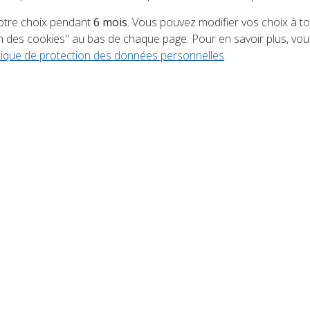
tre choix pendant
6 mois
. Vous pouvez modifier vos choix à 
 par l’ASC URIMÉNIL le dimanche 14 juin (2026). Dépa
on des cookies" au bas de chaque page. Pour en savoir plus, v
d’Uriménil. 3 parcours de 6 km, 13 km et 21 km. Tarif : 3
itique de protection des données personnelles
.
e sur place sur réservation au 06 88 86 10 […]