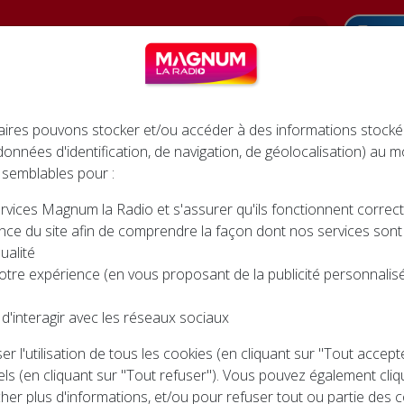
Pod
INFOS
AGENDA
JEUX
CINÉMA
ires pouvons stocker et/ou accéder à des informations stocké
 données d'identification, de navigation, de géolocalisation) au
 semblables pour :
rvices Magnum la Radio et s'assurer qu'ils fonctionnent corre
ARCHE POPULAIRE DE L’ASC URIMÉNIL
nce du site afin de comprendre la façon dont nos services sont ut
 POPULAIRE DE L’ASC U
ualité
otre expérience (en vous proposant de la publicité personnalisée
d'interagir avec les réseaux sociaux
r l'utilisation de tous les cookies (en cliquant sur "Tout accep
ls (en cliquant sur "Tout refuser"). Vous pouvez également cliq
cher plus d'informations, et/ou pour refuser tout ou partie des c