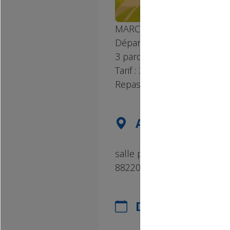
MARCHE POPULAIRE organisé
Départ libre à partir de 7h3
3 parcours de 6 km, 13 km 
Tarif : 3 €, gratuit pour les 
Repas traiteur possible sur
ADRESSE DE L'
salle polyvalente
88220 URIMENIL
DATES DE L'ÉV