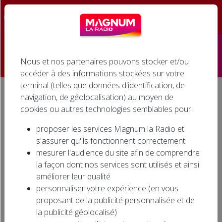
☰
Nous et nos partenaires pouvons stocker et/ou
Accueil
accéder à des informations stockées sur votre
terminal (telles que données d'identification, de
Émissions
navigation, de géolocalisation) au moyen de
Accueil
Agenda associatif
EXPOSITION DE PEINTURES 2026 à LIEZEY
cookies ou autres technologies semblables pour :
Podcasts
EXPOSITION DE PEINTURES
proposer les services Magnum la Radio et
2026 à LIEZEY
Infos
s'assurer qu'ils fonctionnent correctement
mesurer l'audience du site afin de comprendre
Agenda
la façon dont nos services sont utilisés et ainsi
améliorer leur qualité
Jeux
personnaliser votre expérience (en vous
proposant de la publicité personnalisée et de
Cinéma
la publicité géolocalisé)