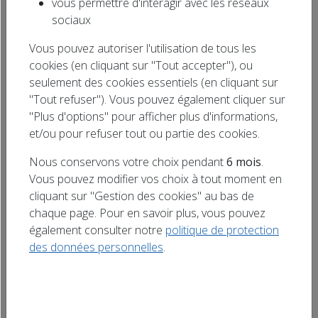
vous permettre d'interagir avec les réseaux
27ème EXPOSITION DE PEINTURES à LIEZEY
Rechercher
sociaux
organisée par les PEINTRES DE LIEZEY du 12
un titre
Vous pouvez autoriser l'utilisation de tous les
au 26 JUILLET (2026) à la SALLE COMMUNALE.
cookies (en cliquant sur "Tout accepter"), ou
Les peintres exposeront une centaine
seulement des cookies essentiels (en cliquant sur
d’oeuvres : paysages vosgiens, natures mortes,
"Tout refuser"). Vous pouvez également cliquer sur
peinture à l’huile, aquarelle et acrylique. Invité
"Plus d'options" pour afficher plus d'informations,
d’honneur : Chantal GOETZ 13 toiles offertes
et/ou pour refuser tout ou partie des cookies.
par les peintres sont à gagner par tirage […]
Nous conservons votre choix pendant
6 mois
.
Vous pouvez modifier vos choix à tout moment en
cliquant sur "Gestion des cookies" au bas de
chaque page. Pour en savoir plus, vous pouvez
également consulter notre
politique de protection
des données personnelles
.