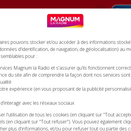
Pod
INFOS
AGENDA
JEUX
CINÉMA
ires pouvons stocker et/ou accéder à des informations stocké
 données d'identification, de navigation, de géolocalisation) au
 semblables pour :
rvices Magnum la Radio et s'assurer qu'ils fonctionnent corre
OLOR RUN DE L’ E.S.BREUVANNES
nce du site afin de comprendre la façon dont nos services sont ut
R RUN DE L’ E.S.BREUV
ualité
otre expérience (en vous proposant de la publicité personnalisée
d'interagir avec les réseaux sociaux
r l'utilisation de tous les cookies (en cliquant sur "Tout accep
ls (en cliquant sur "Tout refuser"). Vous pouvez également cliq
cher plus d'informations, et/ou pour refuser tout ou partie des c