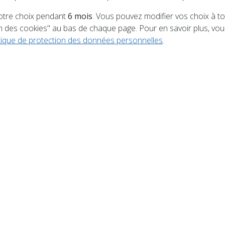
tre choix pendant
6 mois
. Vous pouvez modifier vos choix à 
BREUVANNES le 13 juin au terrain des sports de Breu
on des cookies" au bas de chaque page. Pour en savoir plus, v
ur petits et grands, un maximum de plaisir et de coule
itique de protection des données personnelles
.
facebook color run breuvannes 2026. Retrouvez ERIC VA