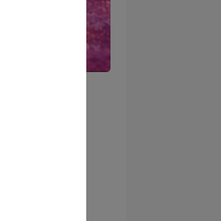
vannes.
sir et de couleurs.
2026.
out de la nuit.