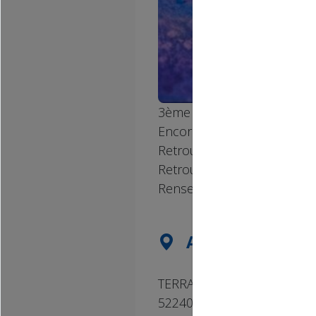
3ème COLOR RUN DE L’ E.S.
Encore plus de folie avec d
Retrouvez les modalités d’
Retrouvez ERIC VANDER et se
Renseignements : 06.30.16.
ADRESSE DE L'
TERRAIN DES SPORTS
52240 BREUVANNES EN BA