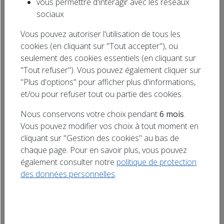
vous permettre d'interagir avec les réseaux
Rechercher
sociaux
un titre
Les Sapeurs-Pompiers de Manois organisent
Vous pouvez autoriser l'utilisation de tous les
leur traditionnel week-end Portes Ouvertes les
cookies (en cliquant sur "Tout accepter"), ou
6 et 7 juin (2026). Samedi 6 juin : concours de
seulement des cookies essentiels (en cliquant sur
pétanque. Inscription à partir de 13h et jet du
"Tout refuser"). Vous pouvez également cliquer sur
but à 14h : 10 €/équipe. Dimanche 7 Juin :
"Plus d'options" pour afficher plus d'informations,
Brocante et exposition du matériel des
et/ou pour refuser tout ou partie des cookies.
Pompiers avec démonstration de manœuvres,
Nous conservons votre choix pendant
6 mois
.
en présence de […]
Vous pouvez modifier vos choix à tout moment en
cliquant sur "Gestion des cookies" au bas de
chaque page. Pour en savoir plus, vous pouvez
également consulter notre
politique de protection
des données personnelles
.