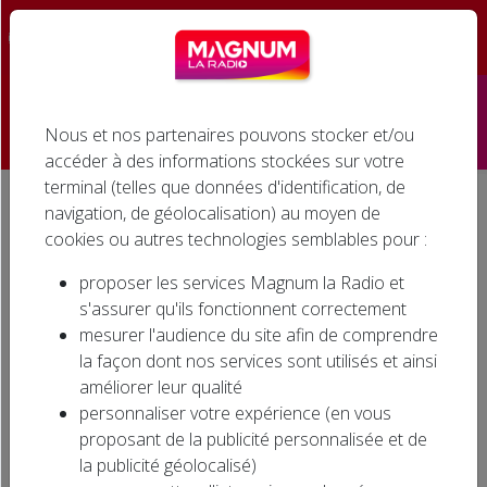
☰
Nous et nos partenaires pouvons stocker et/ou
Accueil
accéder à des informations stockées sur votre
terminal (telles que données d'identification, de
Émissions
navigation, de géolocalisation) au moyen de
Accueil
Agenda associatif
WE PORTES OUVERTES chez LES SAPEURS POMPIERS de MANOIS
cookies ou autres technologies semblables pour :
Podcasts
WE PORTES OUVERTES chez
proposer les services Magnum la Radio et
LES SAPEURS POMPIERS de
Infos
s'assurer qu'ils fonctionnent correctement
MANOIS
mesurer l'audience du site afin de comprendre
Agenda
la façon dont nos services sont utilisés et ainsi
améliorer leur qualité
Jeux
personnaliser votre expérience (en vous
proposant de la publicité personnalisée et de
Cinéma
la publicité géolocalisé)