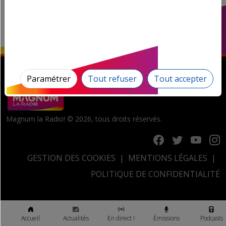
Paramétrer
Tout refuser
Tout accepter
Magnum la Radio! © 2026, tous droits réservés.
GESTION DES COOKIES
MENTIONS LÉGALES
POLITIQUE DE CONFIDENTIALITÉ
Accueil
Actualités
En direct !
Émissions
Podcasts