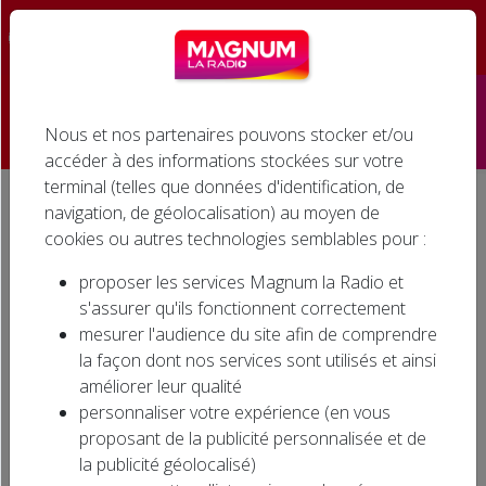
☰
Nous et nos partenaires pouvons stocker et/ou
Accueil
accéder à des informations stockées sur votre
terminal (telles que données d'identification, de
Émissions
navigation, de géolocalisation) au moyen de
Accueil
Agenda associatif
TOURNOI DE BELOTE À WIDENSOLEN
cookies ou autres technologies semblables pour :
Podcasts
TOURNOI DE BELOTE À
proposer les services Magnum la Radio et
WIDENSOLEN
Infos
s'assurer qu'ils fonctionnent correctement
mesurer l'audience du site afin de comprendre
Agenda
la façon dont nos services sont utilisés et ainsi
améliorer leur qualité
Jeux
personnaliser votre expérience (en vous
proposant de la publicité personnalisée et de
Cinéma
la publicité géolocalisé)