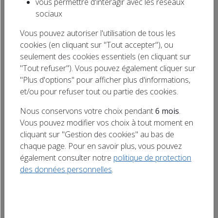
vous permettre d'interagir avec les réseaux
L’association La Guinguette du Moulin vous
Rechercher
sociaux
donne rendez-vous pour un grand tournoi de
un titre
Vous pouvez autoriser l'utilisation de tous les
belote le dimanche 12 juillet au 1 rue du 1er
cookies (en cliquant sur "Tout accepter"), ou
RCA à Widensolen près de Colmar. De
seulement des cookies essentiels (en cliquant sur
nombreux lots sont à remporter, avec des
"Tout refuser"). Vous pouvez également cliquer sur
gains allant de 50 à 200 euros ainsi que de
"Plus d'options" pour afficher plus d'informations,
nombreuses autres récompenses. Buvette et
et/ou pour refuser tout ou partie des cookies.
petite restauration sur […]
Nous conservons votre choix pendant
6 mois
.
Vous pouvez modifier vos choix à tout moment en
cliquant sur "Gestion des cookies" au bas de
chaque page. Pour en savoir plus, vous pouvez
également consulter notre
politique de protection
des données personnelles
.