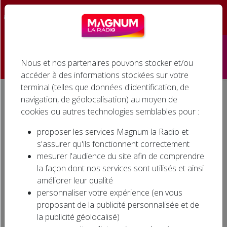
☰
Nous et nos partenaires pouvons stocker et/ou
Accueil
accéder à des informations stockées sur votre
terminal (telles que données d'identification, de
Émissions
navigation, de géolocalisation) au moyen de
Accueil
Agenda associatif
LOTO BINGO À SOUFFLENHEIM
cookies ou autres technologies semblables pour :
Podcasts
LOTO BINGO À
proposer les services Magnum la Radio et
SOUFFLENHEIM
Infos
s'assurer qu'ils fonctionnent correctement
mesurer l'audience du site afin de comprendre
Agenda
la façon dont nos services sont utilisés et ainsi
améliorer leur qualité
Jeux
personnaliser votre expérience (en vous
proposant de la publicité personnalisée et de
Cinéma
la publicité géolocalisé)