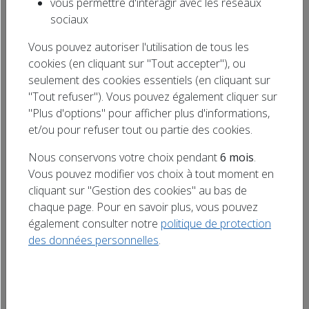
vous permettre d'interagir avec les réseaux
L’École du Chat Libre des Vosges du Nord
Rechercher
sociaux
organise un grand Loto Bingo le samedi 13 juin
un titre
Vous pouvez autoriser l'utilisation de tous les
à l’étang de pêche APPMA de Soufflenheim.
cookies (en cliquant sur "Tout accepter"), ou
Une soirée conviviale et pleine de surprises au
seulement des cookies essentiels (en cliquant sur
profit de la protection des chats. De
"Tout refuser"). Vous pouvez également cliquer sur
nombreux lots seront à gagner tout au long
"Plus d'options" pour afficher plus d'informations,
de la soirée : bons d’achats, entrées pour […]
et/ou pour refuser tout ou partie des cookies.
Nous conservons votre choix pendant
6 mois
.
Vous pouvez modifier vos choix à tout moment en
cliquant sur "Gestion des cookies" au bas de
chaque page. Pour en savoir plus, vous pouvez
également consulter notre
politique de protection
des données personnelles
.