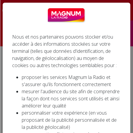
☰
Nous et nos partenaires pouvons stocker et/ou
Accueil
accéder à des informations stockées sur votre
terminal (telles que données d'identification, de
Émissions
navigation, de géolocalisation) au moyen de
Accueil
Agenda associatif
LOTO BINGO À SOUFFLENHEIM
cookies ou autres technologies semblables pour :
Podcasts
LOTO BINGO À
proposer les services Magnum la Radio et
SOUFFLENHEIM
Infos
s'assurer qu'ils fonctionnent correctement
mesurer l'audience du site afin de comprendre
Agenda
la façon dont nos services sont utilisés et ainsi
améliorer leur qualité
Jeux
personnaliser votre expérience (en vous
proposant de la publicité personnalisée et de
Cinéma
la publicité géolocalisé)