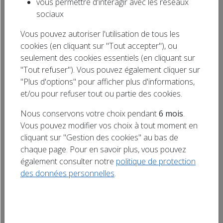
vous permettre d'interagir avec les réseaux
L’École du Chat Libre des Vosges du Nord
Rechercher
sociaux
organise un grand Loto Bingo le samedi 13 juin
un titre
Vous pouvez autoriser l'utilisation de tous les
à l’étang de pêche APPMA de Soufflenheim.
cookies (en cliquant sur "Tout accepter"), ou
Une soirée conviviale et pleine de surprises au
seulement des cookies essentiels (en cliquant sur
profit de la protection des chats. De
"Tout refuser"). Vous pouvez également cliquer sur
nombreux lots seront à gagner tout au long
"Plus d'options" pour afficher plus d'informations,
de la soirée : bons d’achats, entrées pour […]
et/ou pour refuser tout ou partie des cookies.
Nous conservons votre choix pendant
6 mois
.
Vous pouvez modifier vos choix à tout moment en
cliquant sur "Gestion des cookies" au bas de
chaque page. Pour en savoir plus, vous pouvez
également consulter notre
politique de protection
des données personnelles
.