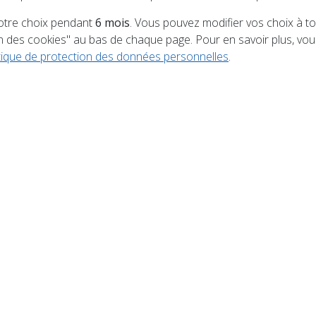
tre choix pendant
6 mois
. Vous pouvez modifier vos choix à 
 festival Jazz à la Petite France investit le cœur histori
on des cookies" au bas de chaque page. Pour en savoir plus, v
ertes et de rencontres. Installé place Saint-Thomas, c
itique de protection des données personnelles
.
 temps forts de l’été alsacien. Au programme : 10 conc