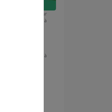
ique de Strasbourg pour
omas
, ce rendez-vous à
s actuelles.
ant particulièrement à