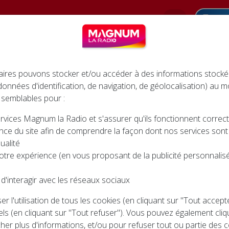
Pod
INFOS
AGENDA
JEUX
CINÉMA
ires pouvons stocker et/ou accéder à des informations stocké
 données d'identification, de navigation, de géolocalisation) au
 semblables pour :
rvices Magnum la Radio et s'assurer qu'ils fonctionnent corre
AZZ À LA PETITE FRANCE À STRASBOURG
nce du site afin de comprendre la façon dont nos services sont ut
 LA PETITE FRANCE À STR
ualité
otre expérience (en vous proposant de la publicité personnalisée
d'interagir avec les réseaux sociaux
r l'utilisation de tous les cookies (en cliquant sur "Tout accep
ls (en cliquant sur "Tout refuser"). Vous pouvez également cliq
cher plus d'informations, et/ou pour refuser tout ou partie des c