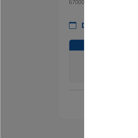
67000 STRASBOURG
DATES DE L'ÉV
15:00
ven.
10
juil. 2026