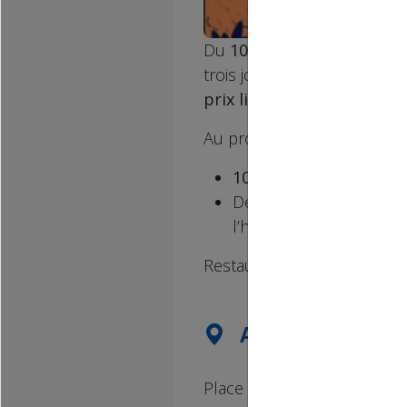
Du
10 au 12 juillet 2026
, l
trois jours de musique, de 
prix libre
s’est imposé comm
Au programme :
10 concerts
en plein ai
Des artistes émergents
l’honneur les
femmes d
Restauration sur place.
ADRESSE DE L'
Place Saint-Thomas