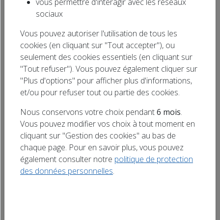
vous permettre d'interagir avec les réseaux
Comme l’année dernière la GUINGUETTE DU
Rechercher
sociaux
BONHEUR DU RUGBY vous donne rendez-
un titre
Vous pouvez autoriser l'utilisation de tous les
vous le samedi 18 juillet sous la galerie
cookies (en cliquant sur "Tout accepter"), ou
Thermale de Vittel. Animation avec l’orchestre
seulement des cookies essentiels (en cliquant sur
DIMENSION, concert, bal, stand de
"Tout refuser"). Vous pouvez également cliquer sur
restauration, bar, espace détente. Ambiance
"Plus d'options" pour afficher plus d'informations,
assurée et entrée gratuite.
et/ou pour refuser tout ou partie des cookies.
Nous conservons votre choix pendant
6 mois
.
Vous pouvez modifier vos choix à tout moment en
cliquant sur "Gestion des cookies" au bas de
chaque page. Pour en savoir plus, vous pouvez
également consulter notre
politique de protection
des données personnelles
.