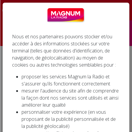
☰
Nous et nos partenaires pouvons stocker et/ou
Accueil
accéder à des informations stockées sur votre
terminal (telles que données d'identification, de
Émissions
navigation, de géolocalisation) au moyen de
Accueil
Agenda associatif
GUINGUETTE DU BONHEUR à VITTEL
cookies ou autres technologies semblables pour :
Podcasts
GUINGUETTE DU BONHEUR
proposer les services Magnum la Radio et
à VITTEL
Infos
s'assurer qu'ils fonctionnent correctement
mesurer l'audience du site afin de comprendre
Agenda
la façon dont nos services sont utilisés et ainsi
améliorer leur qualité
Jeux
personnaliser votre expérience (en vous
proposant de la publicité personnalisée et de
Cinéma
la publicité géolocalisé)