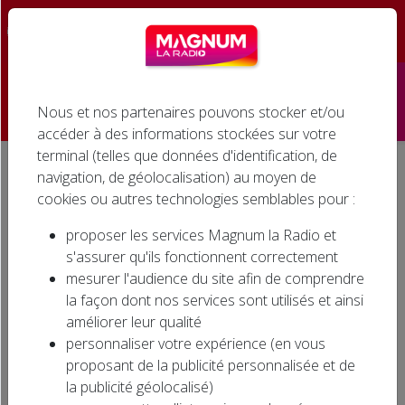
☰
Nous et nos partenaires pouvons stocker et/ou
Accueil
accéder à des informations stockées sur votre
terminal (telles que données d'identification, de
Émissions
navigation, de géolocalisation) au moyen de
Accueil
Agenda associatif
FESTIVAL FOOD TRUCKS À HERRLISHEIM-PRÈS-COLMAR
cookies ou autres technologies semblables pour :
Podcasts
FESTIVAL FOOD TRUCKS À
proposer les services Magnum la Radio et
HERRLISHEIM-PRÈS-COLMAR
Infos
s'assurer qu'ils fonctionnent correctement
mesurer l'audience du site afin de comprendre
Agenda
la façon dont nos services sont utilisés et ainsi
améliorer leur qualité
Jeux
personnaliser votre expérience (en vous
proposant de la publicité personnalisée et de
Cinéma
la publicité géolocalisé)