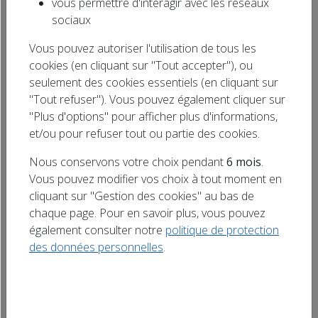
vous permettre d'interagir avec les réseaux
L’association Herrlisheim Escrime Club
Rechercher
sociaux
organise leur Festival Food Trucks le Samedi
un titre
Vous pouvez autoriser l'utilisation de tous les
30 mai à Herrlisheim près Colmar, au Parc de
cookies (en cliquant sur "Tout accepter"), ou
l’Hôtel de Ville à partir de 17h Venez partager
seulement des cookies essentiels (en cliquant sur
une soirée conviviale et gourmande. Au
"Tout refuser"). Vous pouvez également cliquer sur
programme : Food trucks variés : saveurs
"Plus d'options" pour afficher plus d'informations,
locales et cuisines du mondeAnimations
et/ou pour refuser tout ou partie des cookies.
musicales tout au long de la soiréeAnimations
Nous conservons votre choix pendant
6 mois
.
pour […]
Vous pouvez modifier vos choix à tout moment en
cliquant sur "Gestion des cookies" au bas de
chaque page. Pour en savoir plus, vous pouvez
également consulter notre
politique de protection
des données personnelles
.