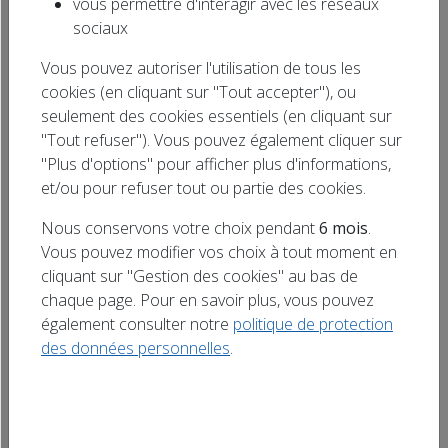
vous permettre d'interagir avec les réseaux
AUTRE MOB FESTIVAL le premier week-end de
Rechercher
sociaux
juin aux étangs d’AUTREVILLE-SUR-MOSELLE
un titre
Vous pouvez autoriser l'utilisation de tous les
(54) les 06 et 07 juin (2026) ! Un week-end festif
cookies (en cliquant sur "Tout accepter"), ou
et convivial autour de la mobylette : concerts
seulement des cookies essentiels (en cliquant sur
de rock et chanson française avec des artistes
"Tout refuser"). Vous pouvez également cliquer sur
locaux, balade de cyclomoteurs anciens,
"Plus d'options" pour afficher plus d'informations,
animations familiales le dimanche, jeux,
et/ou pour refuser tout ou partie des cookies.
Spectacles, Théâtre, buvette et restauration
Nous conservons votre choix pendant
6 mois
.
dans un […]
Vous pouvez modifier vos choix à tout moment en
cliquant sur "Gestion des cookies" au bas de
chaque page. Pour en savoir plus, vous pouvez
également consulter notre
politique de protection
des données personnelles
.