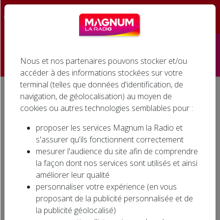
☰
Nous et nos partenaires pouvons stocker et/ou
Accueil
accéder à des informations stockées sur votre
terminal (telles que données d'identification, de
Émissions
navigation, de géolocalisation) au moyen de
Accueil
Agenda associatif
AUTRE MOB FESTIVAL à AUTREVILLE-SUR-MOSELLE
cookies ou autres technologies semblables pour :
Podcasts
AUTRE MOB FESTIVAL à
proposer les services Magnum la Radio et
AUTREVILLE-SUR-MOSELLE
Infos
s'assurer qu'ils fonctionnent correctement
mesurer l'audience du site afin de comprendre
Agenda
la façon dont nos services sont utilisés et ainsi
améliorer leur qualité
Jeux
personnaliser votre expérience (en vous
proposant de la publicité personnalisée et de
Cinéma
la publicité géolocalisé)