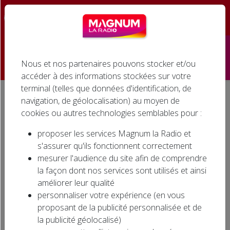
☰
Nous et nos partenaires pouvons stocker et/ou
Accueil
accéder à des informations stockées sur votre
terminal (telles que données d'identification, de
Émissions
navigation, de géolocalisation) au moyen de
Accueil
Agenda associatif
BRADERIE SOLIDAIRE ASSOCIATION EMMAÜS VOSGES à RAMBERVILLERS
cookies ou autres technologies semblables pour :
Podcasts
BRADERIE SOLIDAIRE
proposer les services Magnum la Radio et
ASSOCIATION EMMAÜS
Infos
s'assurer qu'ils fonctionnent correctement
VOSGES à RAMBERVILLERS
mesurer l'audience du site afin de comprendre
Agenda
la façon dont nos services sont utilisés et ainsi
améliorer leur qualité
Jeux
personnaliser votre expérience (en vous
proposant de la publicité personnalisée et de
Cinéma
la publicité géolocalisé)