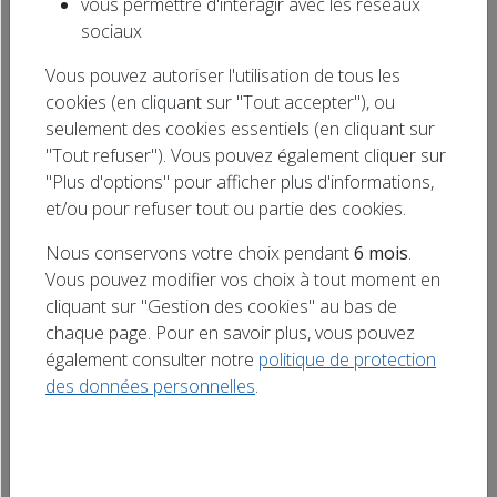
vous permettre d'interagir avec les réseaux
Rechercher
sociaux
un titre
Les bénévoles de l’Association Emmaüs
Vous pouvez autoriser l'utilisation de tous les
Vosges ouvrent les portes du Point de Vente
cookies (en cliquant sur "Tout accepter"), ou
rue des 4 frères Bonlarrons à Rambervillers,
seulement des cookies essentiels (en cliquant sur
dimanche 12 juillet (2026) de 9h à 12h et de
"Tout refuser"). Vous pouvez également cliquer sur
14h à 16h. Grand choix d’objets de seconde
"Plus d'options" pour afficher plus d'informations,
main à -50 % et des tas de bonnes affaires
et/ou pour refuser tout ou partie des cookies.
solidaires. La seconde main : économique et
Nous conservons votre choix pendant
6 mois
.
[…]
Vous pouvez modifier vos choix à tout moment en
cliquant sur "Gestion des cookies" au bas de
chaque page. Pour en savoir plus, vous pouvez
également consulter notre
politique de protection
des données personnelles
.