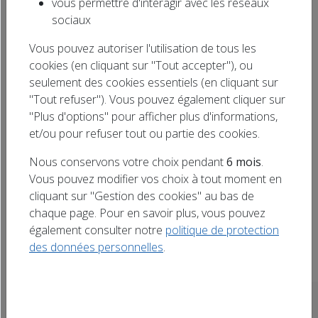
vous permettre d'interagir avec les réseaux
Rechercher
sociaux
Diffuser votre annonce en ligne !
un titre
Vous pouvez autoriser l'utilisation de tous les
cookies (en cliquant sur "Tout accepter"), ou
Tous
Doubs (25)
Haute-Marne (52)
seulement des cookies essentiels (en cliquant sur
"Tout refuser"). Vous pouvez également cliquer sur
Meurthe-et-Moselle (54)
Bas-Rhin (67)
"Plus d'options" pour afficher plus d'informations,
et/ou pour refuser tout ou partie des cookies.
Haut-Rhin (68)
Vosges (88)
Nous conservons votre choix pendant
6 mois
.
Aujourd'hui
Vous pouvez modifier vos choix à tout moment en
cliquant sur "Gestion des cookies" au bas de
chaque page. Pour en savoir plus, vous pouvez
également consulter notre
politique de protection
Aucun événement à venir trouvé.
des données personnelles
.