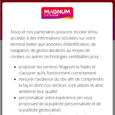
☰
Nous et nos partenaires pouvons stocker et/ou
Accueil
accéder à des informations stockées sur votre
terminal (telles que données d'identification, de
Émissions
navigation, de géolocalisation) au moyen de
Accueil
Agenda associatif
cookies ou autres technologies semblables pour :
Podcasts
AGENDA ASSOCIATIF
proposer les services Magnum la Radio et
Infos
s'assurer qu'ils fonctionnent correctement
mesurer l'audience du site afin de comprendre
Agenda
la façon dont nos services sont utilisés et ainsi
Evénements dans la région… Où sortir dans la
améliorer leur qualité
région ? Ecoutez l'AGENDA ASSOCIATIF sur
Jeux
personnaliser votre expérience (en vous
MAGNUM LA RADIO en semaine à 11h30 et
proposant de la publicité personnalisée et de
15h30, le samedi à 9h30 et 11h30.
Cinéma
la publicité géolocalisé)