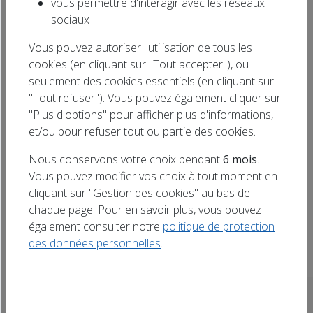
vous permettre d'interagir avec les réseaux
Rechercher
sociaux
Diffuser votre annonce en ligne !
un titre
Vous pouvez autoriser l'utilisation de tous les
cookies (en cliquant sur "Tout accepter"), ou
Tous
Doubs (25)
Haute-Marne (52)
seulement des cookies essentiels (en cliquant sur
"Tout refuser"). Vous pouvez également cliquer sur
Meurthe-et-Moselle (54)
Bas-Rhin (67)
"Plus d'options" pour afficher plus d'informations,
et/ou pour refuser tout ou partie des cookies.
Haut-Rhin (68)
Vosges (88)
Nous conservons votre choix pendant
6 mois
.
Aujourd'hui
Vous pouvez modifier vos choix à tout moment en
cliquant sur "Gestion des cookies" au bas de
chaque page. Pour en savoir plus, vous pouvez
également consulter notre
politique de protection
Aucun événement à venir trouvé.
des données personnelles
.