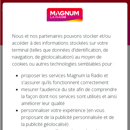
☰
Nous et nos partenaires pouvons stocker et/ou
Accueil
accéder à des informations stockées sur votre
terminal (telles que données d'identification, de
Émissions
navigation, de géolocalisation) au moyen de
Accueil
Agenda associatif
cookies ou autres technologies semblables pour :
Podcasts
AGENDA ASSOCIATIF
proposer les services Magnum la Radio et
Infos
s'assurer qu'ils fonctionnent correctement
mesurer l'audience du site afin de comprendre
Agenda
la façon dont nos services sont utilisés et ainsi
Evénements dans la région… Où sortir dans la
améliorer leur qualité
région ? Ecoutez l'AGENDA ASSOCIATIF sur
Jeux
personnaliser votre expérience (en vous
MAGNUM LA RADIO en semaine à 11h30 et
proposant de la publicité personnalisée et de
15h30, le samedi à 9h30 et 11h30.
Cinéma
la publicité géolocalisé)