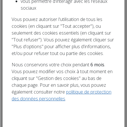
vous permettre d'interagir avec les réseaux
Rechercher
sociaux
Diffuser votre annonce en ligne !
un titre
Vous pouvez autoriser l'utilisation de tous les
cookies (en cliquant sur "Tout accepter"), ou
Tous
Doubs (25)
seulement des cookies essentiels (en cliquant sur
"Tout refuser"). Vous pouvez également cliquer sur
Haute-Marne (52)
"Plus d'options" pour afficher plus d'informations,
et/ou pour refuser tout ou partie des cookies.
Meurthe-et-Moselle (54)
Nous conservons votre choix pendant
6 mois
.
Bas-Rhin (67)
Haut-Rhin (68)
Vous pouvez modifier vos choix à tout moment en
cliquant sur "Gestion des cookies" au bas de
Vosges (88)
Aujourd'hui
chaque page. Pour en savoir plus, vous pouvez
également consulter notre
politique de protection
des données personnelles
.