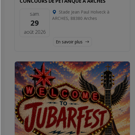
CONCOURS DE PÉTANQUE À ARCHES
Stade Jean Paul Holveck à
sam.
ARCHES, 88380 Arches
29
août 2026
En savoir plus