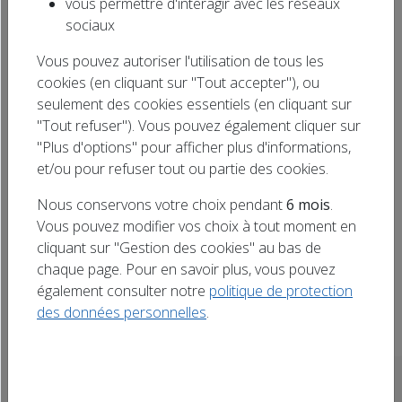
vous permettre d'interagir avec les réseaux
Rechercher
sociaux
Diffuser votre annonce en ligne !
un titre
Vous pouvez autoriser l'utilisation de tous les
cookies (en cliquant sur "Tout accepter"), ou
Tous
Doubs (25)
seulement des cookies essentiels (en cliquant sur
"Tout refuser"). Vous pouvez également cliquer sur
Haute-Marne (52)
Meurthe-et-Moselle (54)
"Plus d'options" pour afficher plus d'informations,
et/ou pour refuser tout ou partie des cookies.
Bas-Rhin (67)
Haut-Rhin (68)
Nous conservons votre choix pendant
6 mois
.
Vosges (88)
Aujourd'hui
Vous pouvez modifier vos choix à tout moment en
cliquant sur "Gestion des cookies" au bas de
chaque page. Pour en savoir plus, vous pouvez
également consulter notre
politique de protection
Aucun événement à venir trouvé.
des données personnelles
.