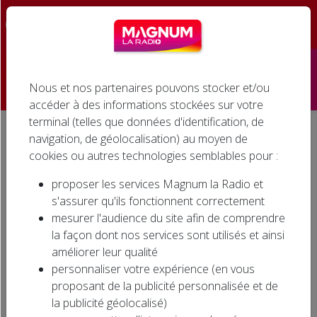
☰
Nous et nos partenaires pouvons stocker et/ou
Accueil
accéder à des informations stockées sur votre
terminal (telles que données d'identification, de
Émissions
navigation, de géolocalisation) au moyen de
Accueil
Agenda associatif
cookies ou autres technologies semblables pour :
Podcasts
AGENDA ASSOCIATIF
proposer les services Magnum la Radio et
Infos
s'assurer qu'ils fonctionnent correctement
mesurer l'audience du site afin de comprendre
Agenda
la façon dont nos services sont utilisés et ainsi
Evénements dans la région… Où sortir dans la
améliorer leur qualité
région ? Ecoutez l'AGENDA ASSOCIATIF sur
Jeux
personnaliser votre expérience (en vous
MAGNUM LA RADIO en semaine à 11h30 et
proposant de la publicité personnalisée et de
15h30, le samedi à 9h30 et 11h30.
Cinéma
la publicité géolocalisé)