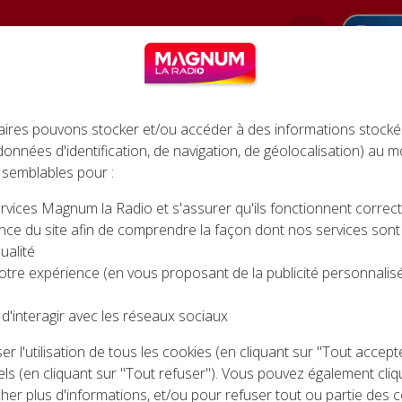
Pod
INFOS
AGENDA
JEUX
CINÉMA
ires pouvons stocker et/ou accéder à des informations stocké
 données d'identification, de navigation, de géolocalisation) au
 semblables pour :
rvices Magnum la Radio et s'assurer qu'ils fonctionnent corre
nce du site afin de comprendre la façon dont nos services sont ut
AGENDA ASSOCIATIF
ualité
otre expérience (en vous proposant de la publicité personnalisée
d'interagir avec les réseaux sociaux
… Où sortir dans la région ? Ecoutez l'AGENDA ASSOCIA
r l'utilisation de tous les cookies (en cliquant sur "Tout accep
semaine à 11h30 et 15h30, le samedi à 9h30 et 11h30.
ls (en cliquant sur "Tout refuser"). Vous pouvez également cliq
cher plus d'informations, et/ou pour refuser tout ou partie des c