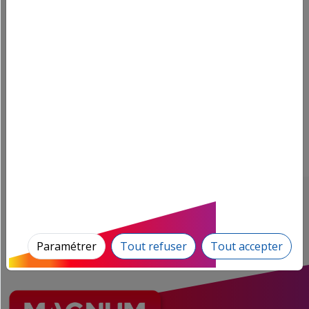
FOIRE BROCANTE VIDE-GRENIERS TERROIR
ARTISANAT À CHALVRAINES
Grande rue et place du Pâquis,
dim.
52700 CHALVRAINES
13
sept. 2026
En savoir plus
Paramétrer
Tout refuser
Tout accepter