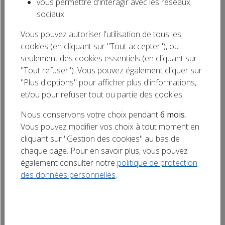
vous permettre d'interagir avec les réseaux
Rechercher
sociaux
Diffuser votre annonce en ligne !
un titre
Vous pouvez autoriser l'utilisation de tous les
cookies (en cliquant sur "Tout accepter"), ou
Tous
Doubs (25)
seulement des cookies essentiels (en cliquant sur
"Tout refuser"). Vous pouvez également cliquer sur
Haute-Marne (52)
"Plus d'options" pour afficher plus d'informations,
et/ou pour refuser tout ou partie des cookies.
Meurthe-et-Moselle (54)
Bas-Rhin (67)
Nous conservons votre choix pendant
6 mois
.
Haut-Rhin (68)
Vosges (88)
Vous pouvez modifier vos choix à tout moment en
cliquant sur "Gestion des cookies" au bas de
Aujourd'hui
chaque page. Pour en savoir plus, vous pouvez
également consulter notre
politique de protection
des données personnelles
.