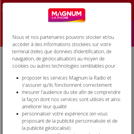
☰
Nous et nos partenaires pouvons stocker et/ou
Accueil
accéder à des informations stockées sur votre
terminal (telles que données d'identification, de
Émissions
navigation, de géolocalisation) au moyen de
Accueil
Agenda associatif
cookies ou autres technologies semblables pour :
Podcasts
AGENDA ASSOCIATIF
proposer les services Magnum la Radio et
Infos
s'assurer qu'ils fonctionnent correctement
mesurer l'audience du site afin de comprendre
Agenda
la façon dont nos services sont utilisés et ainsi
Evénements dans la région… Où sortir dans la
améliorer leur qualité
région ? Ecoutez l'AGENDA ASSOCIATIF sur
Jeux
personnaliser votre expérience (en vous
MAGNUM LA RADIO en semaine à 11h30 et
proposant de la publicité personnalisée et de
15h30, le samedi à 9h30 et 11h30.
Cinéma
la publicité géolocalisé)