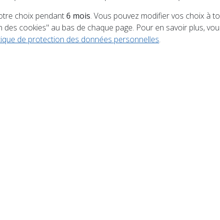
tre choix pendant
6 mois
. Vous pouvez modifier vos choix à 
ux-Être » organise son 1er SALON DU MIEUX-ÊTRE, Mieux
on des cookies" au bas de chaque page. Pour en savoir plus, v
juin à la SALLE GEORGE BRASSENS de CONTREXEVILLE. Prés
itique de protection des données personnelles
.
, artisans, producteurs et associations. Au programme :
s-ventes. 2 Tombolas avec de nombreux lots à gagnés 