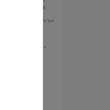
-Manger et Mieux-Vivre sur
t associations.
 samedi et le dimanche=.