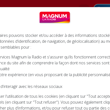
Pod
INFOS
AGENDA
JEUX
CINÉMA
ires pouvons stocker et/ou accéder à des informations stocké
 données d'identification, de navigation, de géolocalisation) au
 semblables pour :
rvices Magnum la Radio et s'assurer qu'ils fonctionnent corre
ALON DU MIEUX-ÊTRE à CONTREXEVILLE
nce du site afin de comprendre la façon dont nos services sont ut
DU MIEUX-ÊTRE à CONTRE
ualité
otre expérience (en vous proposant de la publicité personnalisée
d'interagir avec les réseaux sociaux
r l'utilisation de tous les cookies (en cliquant sur "Tout accep
ls (en cliquant sur "Tout refuser"). Vous pouvez également cliq
cher plus d'informations, et/ou pour refuser tout ou partie des c