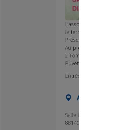
L’association « Agir & Mie
le territoire, les 6 et 7 
Présence d’exposants locaux
Au programme : ateliers, c
2 Tombolas avec de nombreu
Buvette et petite restaurati
Entrée libre.
ADRESSE DE L'
Salle Georges Brassens - 
88140 Contrexéville